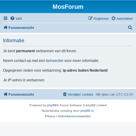
MosForum
V&A
Registreer
Aanmelden
Z
Forumoverzicht
o
Informatie
e
k
Je bent
permanent
verbannen van dit forum.
Neem contact op met een
beheerder
voor meer informatie.
Opgegeven reden voor verbanning:
ip-adres buiten Nederland
Je IP-adres is verbannen.
Forumoverzicht
Verwijder cookies
Alle tijden zijn
UTC+01:00
Powered by
phpBB
® Forum Software © phpBB Limited
Nederlandse vertaling door
phpBB.nl
.
Privacy
|
Gebruikersvoorwaarden