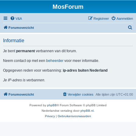
MosForum
V&A
Registreer
Aanmelden
Z
Forumoverzicht
o
Informatie
e
k
Je bent
permanent
verbannen van dit forum.
Neem contact op met een
beheerder
voor meer informatie.
Opgegeven reden voor verbanning:
ip-adres buiten Nederland
Je IP-adres is verbannen.
Forumoverzicht
Verwijder cookies
Alle tijden zijn
UTC+01:00
Powered by
phpBB
® Forum Software © phpBB Limited
Nederlandse vertaling door
phpBB.nl
.
Privacy
|
Gebruikersvoorwaarden