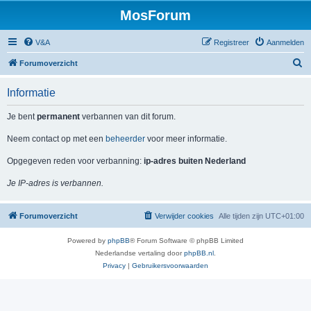
MosForum
V&A
Registreer
Aanmelden
Z
Forumoverzicht
o
Informatie
e
k
Je bent
permanent
verbannen van dit forum.
Neem contact op met een
beheerder
voor meer informatie.
Opgegeven reden voor verbanning:
ip-adres buiten Nederland
Je IP-adres is verbannen.
Forumoverzicht
Verwijder cookies
Alle tijden zijn
UTC+01:00
Powered by
phpBB
® Forum Software © phpBB Limited
Nederlandse vertaling door
phpBB.nl
.
Privacy
|
Gebruikersvoorwaarden