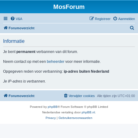
MosForum
V&A
Registreer
Aanmelden
Z
Forumoverzicht
o
Informatie
e
k
Je bent
permanent
verbannen van dit forum.
Neem contact op met een
beheerder
voor meer informatie.
Opgegeven reden voor verbanning:
ip-adres buiten Nederland
Je IP-adres is verbannen.
Forumoverzicht
Verwijder cookies
Alle tijden zijn
UTC+01:00
Powered by
phpBB
® Forum Software © phpBB Limited
Nederlandse vertaling door
phpBB.nl
.
Privacy
|
Gebruikersvoorwaarden