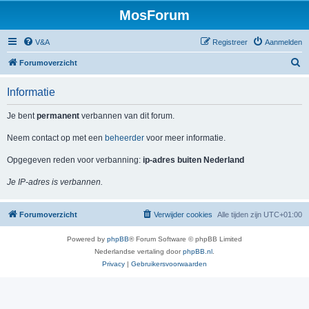
MosForum
V&A
Registreer
Aanmelden
Z
Forumoverzicht
o
Informatie
e
k
Je bent
permanent
verbannen van dit forum.
Neem contact op met een
beheerder
voor meer informatie.
Opgegeven reden voor verbanning:
ip-adres buiten Nederland
Je IP-adres is verbannen.
Forumoverzicht
Verwijder cookies
Alle tijden zijn
UTC+01:00
Powered by
phpBB
® Forum Software © phpBB Limited
Nederlandse vertaling door
phpBB.nl
.
Privacy
|
Gebruikersvoorwaarden