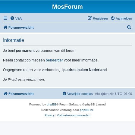
MosForum
V&A
Registreer
Aanmelden
Z
Forumoverzicht
o
Informatie
e
k
Je bent
permanent
verbannen van dit forum.
Neem contact op met een
beheerder
voor meer informatie.
Opgegeven reden voor verbanning:
ip-adres buiten Nederland
Je IP-adres is verbannen.
Forumoverzicht
Verwijder cookies
Alle tijden zijn
UTC+01:00
Powered by
phpBB
® Forum Software © phpBB Limited
Nederlandse vertaling door
phpBB.nl
.
Privacy
|
Gebruikersvoorwaarden