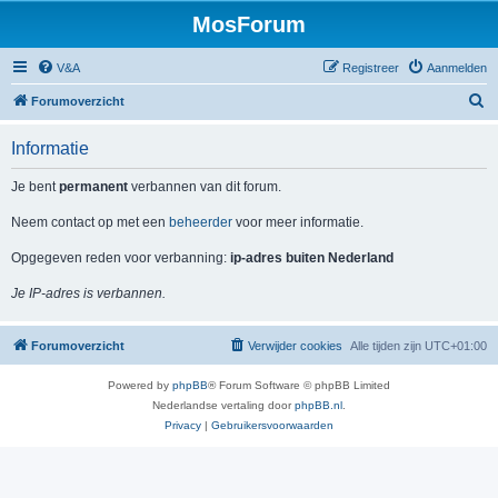
MosForum
V&A
Registreer
Aanmelden
Z
Forumoverzicht
o
Informatie
e
k
Je bent
permanent
verbannen van dit forum.
Neem contact op met een
beheerder
voor meer informatie.
Opgegeven reden voor verbanning:
ip-adres buiten Nederland
Je IP-adres is verbannen.
Forumoverzicht
Verwijder cookies
Alle tijden zijn
UTC+01:00
Powered by
phpBB
® Forum Software © phpBB Limited
Nederlandse vertaling door
phpBB.nl
.
Privacy
|
Gebruikersvoorwaarden