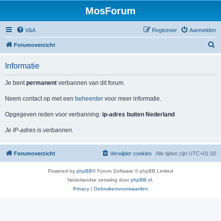
MosForum
V&A
Registreer
Aanmelden
Z
Forumoverzicht
o
Informatie
e
k
Je bent
permanent
verbannen van dit forum.
Neem contact op met een
beheerder
voor meer informatie.
Opgegeven reden voor verbanning:
ip-adres buiten Nederland
Je IP-adres is verbannen.
Forumoverzicht
Verwijder cookies
Alle tijden zijn
UTC+01:00
Powered by
phpBB
® Forum Software © phpBB Limited
Nederlandse vertaling door
phpBB.nl
.
Privacy
|
Gebruikersvoorwaarden