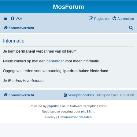
MosForum
V&A
Registreer
Aanmelden
Z
Forumoverzicht
o
Informatie
e
k
Je bent
permanent
verbannen van dit forum.
Neem contact op met een
beheerder
voor meer informatie.
Opgegeven reden voor verbanning:
ip-adres buiten Nederland
Je IP-adres is verbannen.
Forumoverzicht
Verwijder cookies
Alle tijden zijn
UTC+01:00
Powered by
phpBB
® Forum Software © phpBB Limited
Nederlandse vertaling door
phpBB.nl
.
Privacy
|
Gebruikersvoorwaarden