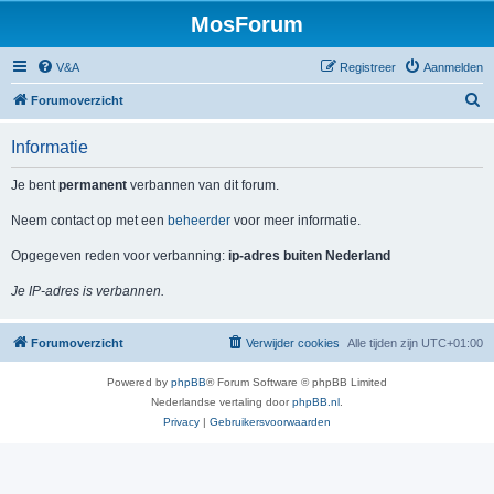
MosForum
V&A
Registreer
Aanmelden
Z
Forumoverzicht
o
Informatie
e
k
Je bent
permanent
verbannen van dit forum.
Neem contact op met een
beheerder
voor meer informatie.
Opgegeven reden voor verbanning:
ip-adres buiten Nederland
Je IP-adres is verbannen.
Forumoverzicht
Verwijder cookies
Alle tijden zijn
UTC+01:00
Powered by
phpBB
® Forum Software © phpBB Limited
Nederlandse vertaling door
phpBB.nl
.
Privacy
|
Gebruikersvoorwaarden