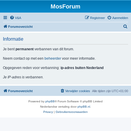
MosForum
V&A
Registreer
Aanmelden
Z
Forumoverzicht
o
Informatie
e
k
Je bent
permanent
verbannen van dit forum.
Neem contact op met een
beheerder
voor meer informatie.
Opgegeven reden voor verbanning:
ip-adres buiten Nederland
Je IP-adres is verbannen.
Forumoverzicht
Verwijder cookies
Alle tijden zijn
UTC+01:00
Powered by
phpBB
® Forum Software © phpBB Limited
Nederlandse vertaling door
phpBB.nl
.
Privacy
|
Gebruikersvoorwaarden