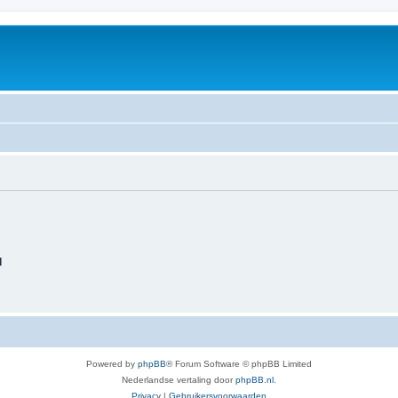
d
Powered by
phpBB
® Forum Software © phpBB Limited
Nederlandse vertaling door
phpBB.nl
.
Privacy
|
Gebruikersvoorwaarden