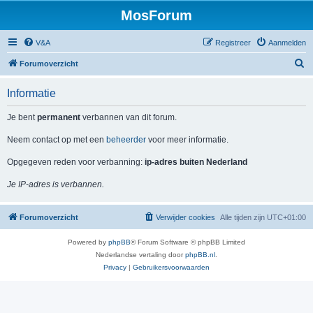
MosForum
V&A
Registreer
Aanmelden
Z
Forumoverzicht
o
Informatie
e
k
Je bent
permanent
verbannen van dit forum.
Neem contact op met een
beheerder
voor meer informatie.
Opgegeven reden voor verbanning:
ip-adres buiten Nederland
Je IP-adres is verbannen.
Forumoverzicht
Verwijder cookies
Alle tijden zijn
UTC+01:00
Powered by
phpBB
® Forum Software © phpBB Limited
Nederlandse vertaling door
phpBB.nl
.
Privacy
|
Gebruikersvoorwaarden