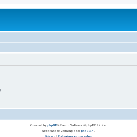
d
Powered by
phpBB
® Forum Software © phpBB Limited
Nederlandse vertaling door
phpBB.nl
.
Privacy
|
Gebruikersvoorwaarden