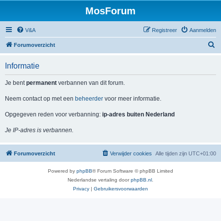
MosForum
V&A
Registreer
Aanmelden
Z
Forumoverzicht
o
Informatie
e
k
Je bent
permanent
verbannen van dit forum.
Neem contact op met een
beheerder
voor meer informatie.
Opgegeven reden voor verbanning:
ip-adres buiten Nederland
Je IP-adres is verbannen.
Forumoverzicht
Verwijder cookies
Alle tijden zijn
UTC+01:00
Powered by
phpBB
® Forum Software © phpBB Limited
Nederlandse vertaling door
phpBB.nl
.
Privacy
|
Gebruikersvoorwaarden