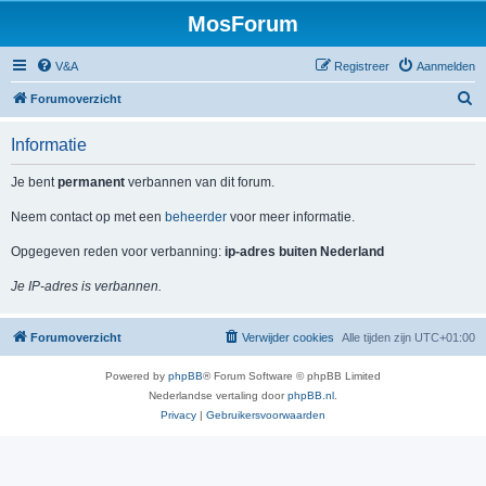
MosForum
V&A
Registreer
Aanmelden
Z
Forumoverzicht
o
Informatie
e
k
Je bent
permanent
verbannen van dit forum.
Neem contact op met een
beheerder
voor meer informatie.
Opgegeven reden voor verbanning:
ip-adres buiten Nederland
Je IP-adres is verbannen.
Forumoverzicht
Verwijder cookies
Alle tijden zijn
UTC+01:00
Powered by
phpBB
® Forum Software © phpBB Limited
Nederlandse vertaling door
phpBB.nl
.
Privacy
|
Gebruikersvoorwaarden