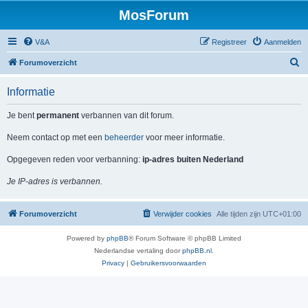
MosForum
V&A
Registreer
Aanmelden
Z
Forumoverzicht
o
Informatie
e
k
Je bent
permanent
verbannen van dit forum.
Neem contact op met een
beheerder
voor meer informatie.
Opgegeven reden voor verbanning:
ip-adres buiten Nederland
Je IP-adres is verbannen.
Forumoverzicht
Verwijder cookies
Alle tijden zijn
UTC+01:00
Powered by
phpBB
® Forum Software © phpBB Limited
Nederlandse vertaling door
phpBB.nl
.
Privacy
|
Gebruikersvoorwaarden