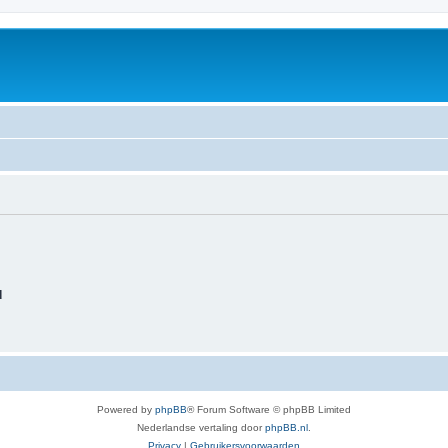
d
Powered by
phpBB
® Forum Software © phpBB Limited
Nederlandse vertaling door
phpBB.nl
.
Privacy
|
Gebruikersvoorwaarden