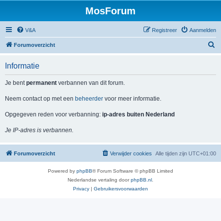
MosForum
V&A
Registreer
Aanmelden
Z
Forumoverzicht
o
Informatie
e
k
Je bent
permanent
verbannen van dit forum.
Neem contact op met een
beheerder
voor meer informatie.
Opgegeven reden voor verbanning:
ip-adres buiten Nederland
Je IP-adres is verbannen.
Forumoverzicht
Verwijder cookies
Alle tijden zijn
UTC+01:00
Powered by
phpBB
® Forum Software © phpBB Limited
Nederlandse vertaling door
phpBB.nl
.
Privacy
|
Gebruikersvoorwaarden