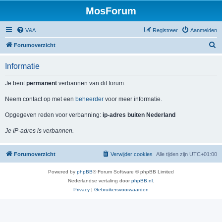
MosForum
V&A
Registreer
Aanmelden
Z
Forumoverzicht
o
Informatie
e
k
Je bent
permanent
verbannen van dit forum.
Neem contact op met een
beheerder
voor meer informatie.
Opgegeven reden voor verbanning:
ip-adres buiten Nederland
Je IP-adres is verbannen.
Forumoverzicht
Verwijder cookies
Alle tijden zijn
UTC+01:00
Powered by
phpBB
® Forum Software © phpBB Limited
Nederlandse vertaling door
phpBB.nl
.
Privacy
|
Gebruikersvoorwaarden