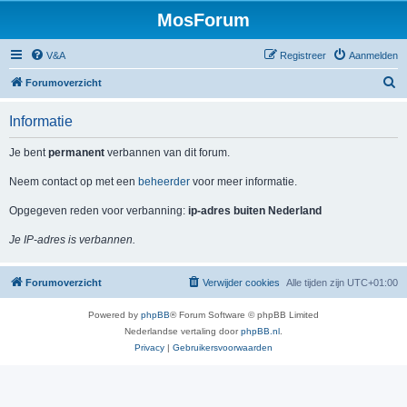
MosForum
V&A
Registreer
Aanmelden
Z
Forumoverzicht
o
Informatie
e
k
Je bent
permanent
verbannen van dit forum.
Neem contact op met een
beheerder
voor meer informatie.
Opgegeven reden voor verbanning:
ip-adres buiten Nederland
Je IP-adres is verbannen.
Forumoverzicht
Verwijder cookies
Alle tijden zijn
UTC+01:00
Powered by
phpBB
® Forum Software © phpBB Limited
Nederlandse vertaling door
phpBB.nl
.
Privacy
|
Gebruikersvoorwaarden