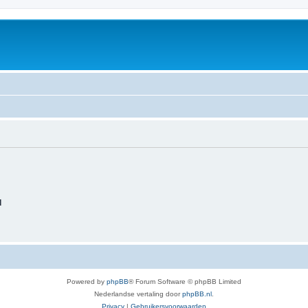
d
Powered by
phpBB
® Forum Software © phpBB Limited
Nederlandse vertaling door
phpBB.nl
.
Privacy
|
Gebruikersvoorwaarden