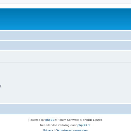
d
Powered by
phpBB
® Forum Software © phpBB Limited
Nederlandse vertaling door
phpBB.nl
.
Privacy
|
Gebruikersvoorwaarden