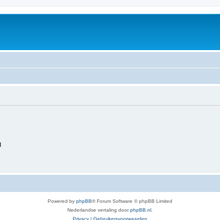
d
Powered by
phpBB
® Forum Software © phpBB Limited
Nederlandse vertaling door
phpBB.nl
.
Privacy
|
Gebruikersvoorwaarden