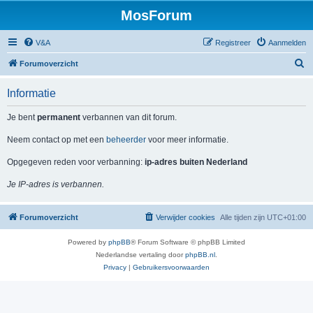
MosForum
V&A
Registreer
Aanmelden
Z
Forumoverzicht
o
Informatie
e
k
Je bent
permanent
verbannen van dit forum.
Neem contact op met een
beheerder
voor meer informatie.
Opgegeven reden voor verbanning:
ip-adres buiten Nederland
Je IP-adres is verbannen.
Forumoverzicht
Verwijder cookies
Alle tijden zijn
UTC+01:00
Powered by
phpBB
® Forum Software © phpBB Limited
Nederlandse vertaling door
phpBB.nl
.
Privacy
|
Gebruikersvoorwaarden