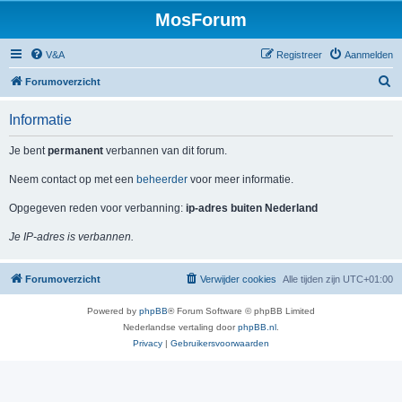
MosForum
V&A
Registreer
Aanmelden
Z
Forumoverzicht
o
Informatie
e
k
Je bent
permanent
verbannen van dit forum.
Neem contact op met een
beheerder
voor meer informatie.
Opgegeven reden voor verbanning:
ip-adres buiten Nederland
Je IP-adres is verbannen.
Forumoverzicht
Verwijder cookies
Alle tijden zijn
UTC+01:00
Powered by
phpBB
® Forum Software © phpBB Limited
Nederlandse vertaling door
phpBB.nl
.
Privacy
|
Gebruikersvoorwaarden