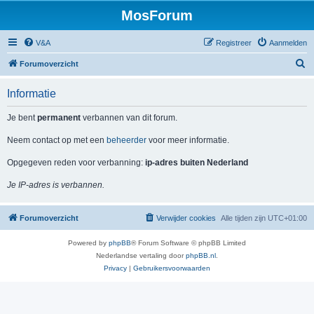
MosForum
V&A
Registreer
Aanmelden
Z
Forumoverzicht
o
Informatie
e
k
Je bent
permanent
verbannen van dit forum.
Neem contact op met een
beheerder
voor meer informatie.
Opgegeven reden voor verbanning:
ip-adres buiten Nederland
Je IP-adres is verbannen.
Forumoverzicht
Verwijder cookies
Alle tijden zijn
UTC+01:00
Powered by
phpBB
® Forum Software © phpBB Limited
Nederlandse vertaling door
phpBB.nl
.
Privacy
|
Gebruikersvoorwaarden