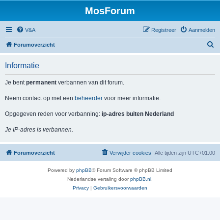
MosForum
V&A
Registreer
Aanmelden
Z
Forumoverzicht
o
Informatie
e
k
Je bent
permanent
verbannen van dit forum.
Neem contact op met een
beheerder
voor meer informatie.
Opgegeven reden voor verbanning:
ip-adres buiten Nederland
Je IP-adres is verbannen.
Forumoverzicht
Verwijder cookies
Alle tijden zijn
UTC+01:00
Powered by
phpBB
® Forum Software © phpBB Limited
Nederlandse vertaling door
phpBB.nl
.
Privacy
|
Gebruikersvoorwaarden