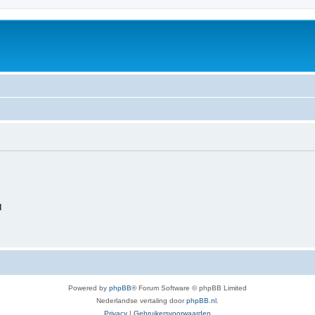
d
Powered by
phpBB
® Forum Software © phpBB Limited
Nederlandse vertaling door
phpBB.nl
.
Privacy
|
Gebruikersvoorwaarden