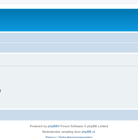
d
Powered by
phpBB
® Forum Software © phpBB Limited
Nederlandse vertaling door
phpBB.nl
.
Privacy
|
Gebruikersvoorwaarden