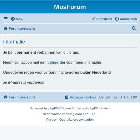
MosForum
V&A
Registreer
Aanmelden
Z
Forumoverzicht
o
Informatie
e
k
Je bent
permanent
verbannen van dit forum.
Neem contact op met een
beheerder
voor meer informatie.
Opgegeven reden voor verbanning:
ip-adres buiten Nederland
Je IP-adres is verbannen.
Forumoverzicht
Verwijder cookies
Alle tijden zijn
UTC+01:00
Powered by
phpBB
® Forum Software © phpBB Limited
Nederlandse vertaling door
phpBB.nl
.
Privacy
|
Gebruikersvoorwaarden