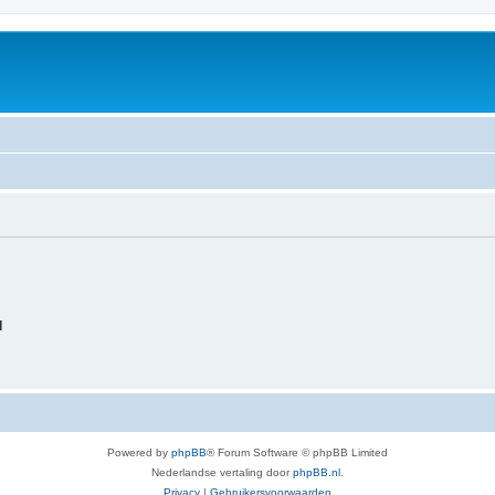
d
Powered by
phpBB
® Forum Software © phpBB Limited
Nederlandse vertaling door
phpBB.nl
.
Privacy
|
Gebruikersvoorwaarden