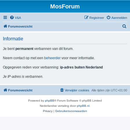
MosForum
V&A
Registreer
Aanmelden
Z
Forumoverzicht
o
Informatie
e
k
Je bent
permanent
verbannen van dit forum.
Neem contact op met een
beheerder
voor meer informatie.
Opgegeven reden voor verbanning:
ip-adres buiten Nederland
Je IP-adres is verbannen.
Forumoverzicht
Verwijder cookies
Alle tijden zijn
UTC+01:00
Powered by
phpBB
® Forum Software © phpBB Limited
Nederlandse vertaling door
phpBB.nl
.
Privacy
|
Gebruikersvoorwaarden