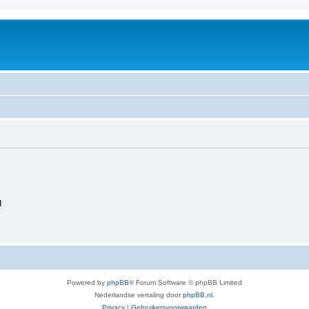
d
Powered by
phpBB
® Forum Software © phpBB Limited
Nederlandse vertaling door
phpBB.nl
.
Privacy
|
Gebruikersvoorwaarden