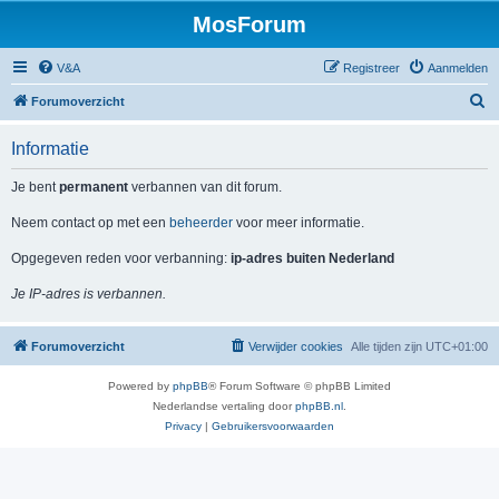
MosForum
V&A
Registreer
Aanmelden
Z
Forumoverzicht
o
Informatie
e
k
Je bent
permanent
verbannen van dit forum.
Neem contact op met een
beheerder
voor meer informatie.
Opgegeven reden voor verbanning:
ip-adres buiten Nederland
Je IP-adres is verbannen.
Forumoverzicht
Verwijder cookies
Alle tijden zijn
UTC+01:00
Powered by
phpBB
® Forum Software © phpBB Limited
Nederlandse vertaling door
phpBB.nl
.
Privacy
|
Gebruikersvoorwaarden