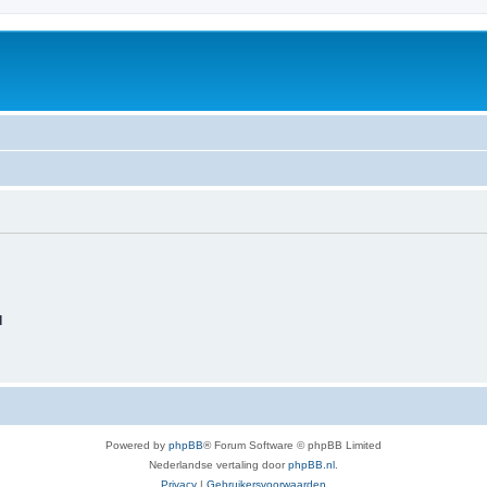
d
Powered by
phpBB
® Forum Software © phpBB Limited
Nederlandse vertaling door
phpBB.nl
.
Privacy
|
Gebruikersvoorwaarden