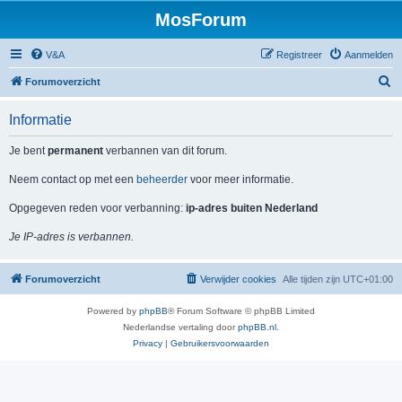
MosForum
V&A
Registreer
Aanmelden
Z
Forumoverzicht
o
Informatie
e
k
Je bent
permanent
verbannen van dit forum.
Neem contact op met een
beheerder
voor meer informatie.
Opgegeven reden voor verbanning:
ip-adres buiten Nederland
Je IP-adres is verbannen.
Forumoverzicht
Verwijder cookies
Alle tijden zijn
UTC+01:00
Powered by
phpBB
® Forum Software © phpBB Limited
Nederlandse vertaling door
phpBB.nl
.
Privacy
|
Gebruikersvoorwaarden