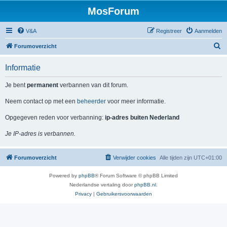
MosForum
V&A
Registreer
Aanmelden
Z
Forumoverzicht
o
Informatie
e
k
Je bent
permanent
verbannen van dit forum.
Neem contact op met een
beheerder
voor meer informatie.
Opgegeven reden voor verbanning:
ip-adres buiten Nederland
Je IP-adres is verbannen.
Forumoverzicht
Verwijder cookies
Alle tijden zijn
UTC+01:00
Powered by
phpBB
® Forum Software © phpBB Limited
Nederlandse vertaling door
phpBB.nl
.
Privacy
|
Gebruikersvoorwaarden