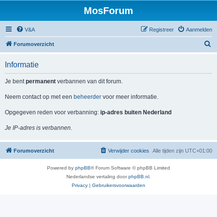
MosForum
V&A
Registreer
Aanmelden
Z
Forumoverzicht
o
Informatie
e
k
Je bent
permanent
verbannen van dit forum.
Neem contact op met een
beheerder
voor meer informatie.
Opgegeven reden voor verbanning:
ip-adres buiten Nederland
Je IP-adres is verbannen.
Forumoverzicht
Verwijder cookies
Alle tijden zijn
UTC+01:00
Powered by
phpBB
® Forum Software © phpBB Limited
Nederlandse vertaling door
phpBB.nl
.
Privacy
|
Gebruikersvoorwaarden