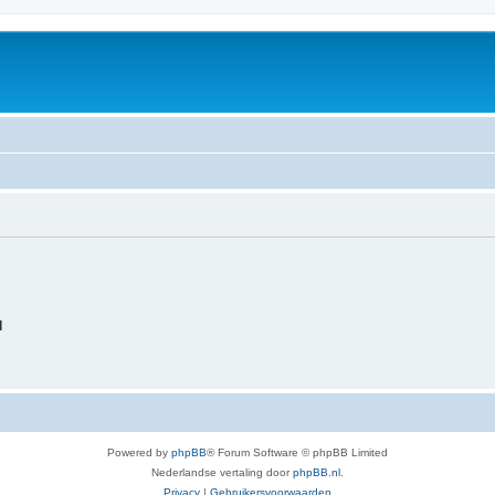
d
Powered by
phpBB
® Forum Software © phpBB Limited
Nederlandse vertaling door
phpBB.nl
.
Privacy
|
Gebruikersvoorwaarden