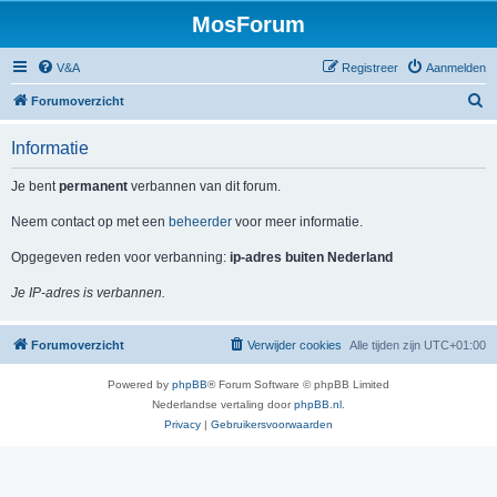
MosForum
V&A
Registreer
Aanmelden
Z
Forumoverzicht
o
Informatie
e
k
Je bent
permanent
verbannen van dit forum.
Neem contact op met een
beheerder
voor meer informatie.
Opgegeven reden voor verbanning:
ip-adres buiten Nederland
Je IP-adres is verbannen.
Forumoverzicht
Verwijder cookies
Alle tijden zijn
UTC+01:00
Powered by
phpBB
® Forum Software © phpBB Limited
Nederlandse vertaling door
phpBB.nl
.
Privacy
|
Gebruikersvoorwaarden