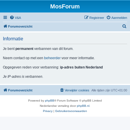
MosForum
V&A
Registreer
Aanmelden
Z
Forumoverzicht
o
Informatie
e
k
Je bent
permanent
verbannen van dit forum.
Neem contact op met een
beheerder
voor meer informatie.
Opgegeven reden voor verbanning:
ip-adres buiten Nederland
Je IP-adres is verbannen.
Forumoverzicht
Verwijder cookies
Alle tijden zijn
UTC+01:00
Powered by
phpBB
® Forum Software © phpBB Limited
Nederlandse vertaling door
phpBB.nl
.
Privacy
|
Gebruikersvoorwaarden