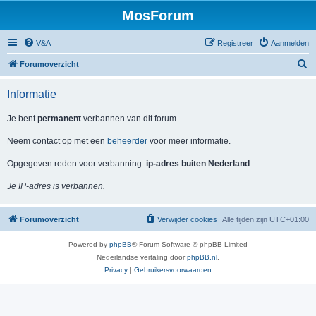
MosForum
V&A
Registreer
Aanmelden
Z
Forumoverzicht
o
Informatie
e
k
Je bent
permanent
verbannen van dit forum.
Neem contact op met een
beheerder
voor meer informatie.
Opgegeven reden voor verbanning:
ip-adres buiten Nederland
Je IP-adres is verbannen.
Forumoverzicht
Verwijder cookies
Alle tijden zijn
UTC+01:00
Powered by
phpBB
® Forum Software © phpBB Limited
Nederlandse vertaling door
phpBB.nl
.
Privacy
|
Gebruikersvoorwaarden