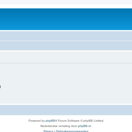
d
Powered by
phpBB
® Forum Software © phpBB Limited
Nederlandse vertaling door
phpBB.nl
.
Privacy
|
Gebruikersvoorwaarden