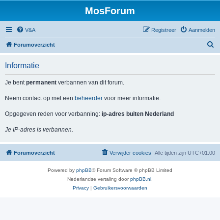
MosForum
V&A
Registreer
Aanmelden
Z
Forumoverzicht
o
Informatie
e
k
Je bent
permanent
verbannen van dit forum.
Neem contact op met een
beheerder
voor meer informatie.
Opgegeven reden voor verbanning:
ip-adres buiten Nederland
Je IP-adres is verbannen.
Forumoverzicht
Verwijder cookies
Alle tijden zijn
UTC+01:00
Powered by
phpBB
® Forum Software © phpBB Limited
Nederlandse vertaling door
phpBB.nl
.
Privacy
|
Gebruikersvoorwaarden