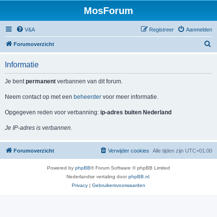
MosForum
V&A
Registreer
Aanmelden
Z
Forumoverzicht
o
Informatie
e
k
Je bent
permanent
verbannen van dit forum.
Neem contact op met een
beheerder
voor meer informatie.
Opgegeven reden voor verbanning:
ip-adres buiten Nederland
Je IP-adres is verbannen.
Forumoverzicht
Verwijder cookies
Alle tijden zijn
UTC+01:00
Powered by
phpBB
® Forum Software © phpBB Limited
Nederlandse vertaling door
phpBB.nl
.
Privacy
|
Gebruikersvoorwaarden