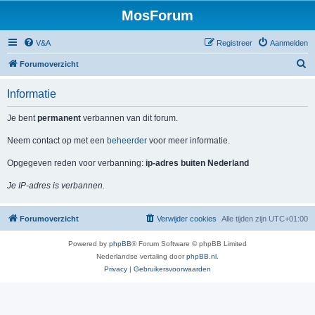
MosForum
V&A
Registreer
Aanmelden
Z
Forumoverzicht
o
Informatie
e
k
Je bent
permanent
verbannen van dit forum.
Neem contact op met een
beheerder
voor meer informatie.
Opgegeven reden voor verbanning:
ip-adres buiten Nederland
Je IP-adres is verbannen.
Forumoverzicht
Verwijder cookies
Alle tijden zijn
UTC+01:00
Powered by
phpBB
® Forum Software © phpBB Limited
Nederlandse vertaling door
phpBB.nl
.
Privacy
|
Gebruikersvoorwaarden