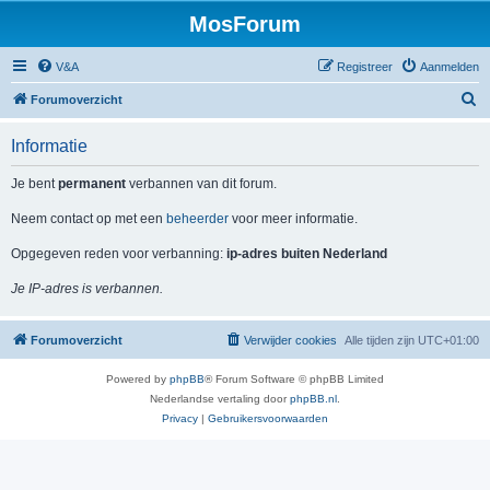
MosForum
V&A
Registreer
Aanmelden
Z
Forumoverzicht
o
Informatie
e
k
Je bent
permanent
verbannen van dit forum.
Neem contact op met een
beheerder
voor meer informatie.
Opgegeven reden voor verbanning:
ip-adres buiten Nederland
Je IP-adres is verbannen.
Forumoverzicht
Verwijder cookies
Alle tijden zijn
UTC+01:00
Powered by
phpBB
® Forum Software © phpBB Limited
Nederlandse vertaling door
phpBB.nl
.
Privacy
|
Gebruikersvoorwaarden