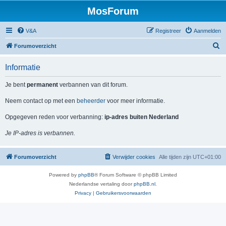
MosForum
V&A
Registreer
Aanmelden
Z
Forumoverzicht
o
Informatie
e
k
Je bent
permanent
verbannen van dit forum.
Neem contact op met een
beheerder
voor meer informatie.
Opgegeven reden voor verbanning:
ip-adres buiten Nederland
Je IP-adres is verbannen.
Forumoverzicht
Verwijder cookies
Alle tijden zijn
UTC+01:00
Powered by
phpBB
® Forum Software © phpBB Limited
Nederlandse vertaling door
phpBB.nl
.
Privacy
|
Gebruikersvoorwaarden