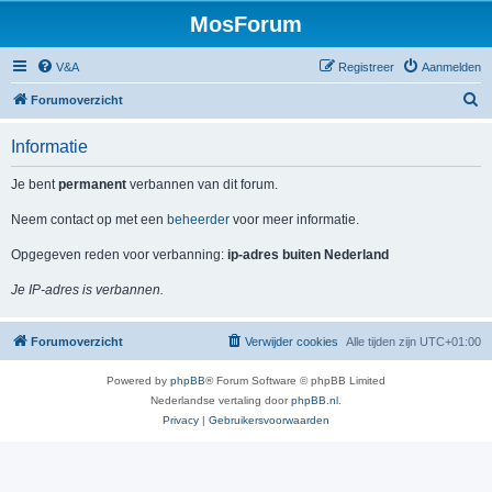
MosForum
V&A
Registreer
Aanmelden
Z
Forumoverzicht
o
Informatie
e
k
Je bent
permanent
verbannen van dit forum.
Neem contact op met een
beheerder
voor meer informatie.
Opgegeven reden voor verbanning:
ip-adres buiten Nederland
Je IP-adres is verbannen.
Forumoverzicht
Verwijder cookies
Alle tijden zijn
UTC+01:00
Powered by
phpBB
® Forum Software © phpBB Limited
Nederlandse vertaling door
phpBB.nl
.
Privacy
|
Gebruikersvoorwaarden